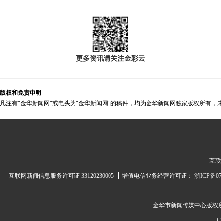
更多资讯请关注金彩云
版权和免责申明
凡注有"金华新闻网"或电头为"金华新闻网"的稿件，均为金华新闻网独家版权所有，
互联
互联网新闻信息服务许可证 33120230005
增值电信业务经营许可证：
浙ICP备07
金华市新闻传媒中心
版权
C