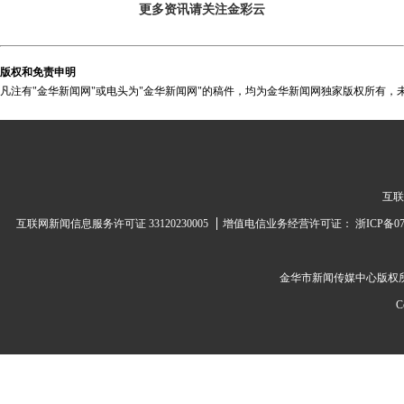
更多资讯请关注金彩云
版权和免责申明
凡注有"金华新闻网"或电头为"金华新闻网"的稿件，均为金华新闻网独家版权所有，
互联
互联网新闻信息服务许可证 33120230005
增值电信业务经营许可证：
浙ICP备07
金华市新闻传媒中心
版权
C