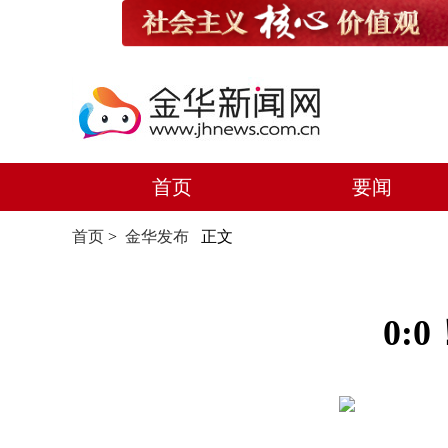
首页
要闻
首页
>
金华发布
正文
0: