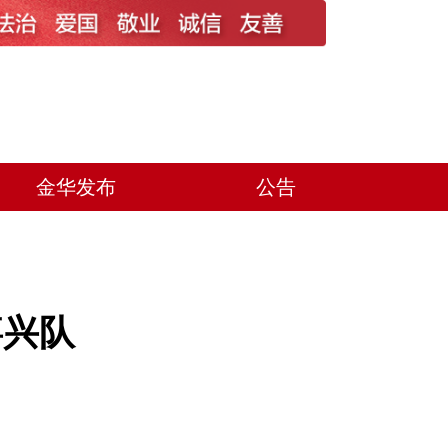
金华发布
公告
嘉兴队