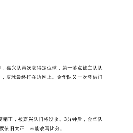
钟，嘉兴队再次获得定位球，第一落点被主队队
射，皮球最终打在边网上。金华队又一次凭借门
度稍正，被嘉兴队门将没收。3分钟后，金华队
度依旧太正，未能改写比分。