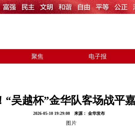
聚焦
电子报
0！“吴越杯”金华队客场战平
2026-05-10 19:29:08
来源： 金华发布