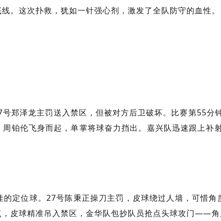
底线。这次扑救，犹如一针强心剂，激发了全队防守的血性。
7号郑泽龙主罚送入禁区，但被对方后卫破坏。比赛第55分
。周铂伦飞身而起，单掌将球奋力挡出。嘉兴队迅速跟上补
佳的定位球。27号陈秉正操刀主罚，皮球绕过人墙，可惜角
点，皮球精准吊入禁区，金华队包抄队员抢点头球攻门——角