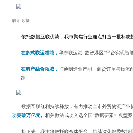
胡肖飞/摄
依托数据互联优势，我市聚焦行业痛点打造一批标志
在多式联运领域，
华东联运港“数智港区”平台实现智
在港产融合领域，
打通制造业产能、商贸订单与物流
题。
数据互联红利持续释放，有力推动全市外贸物流产业
功突破万亿元。
相关做法成功入选全国“数据要素×”典型案
接下来，我市将依托联合体平台，持续深化部委数据